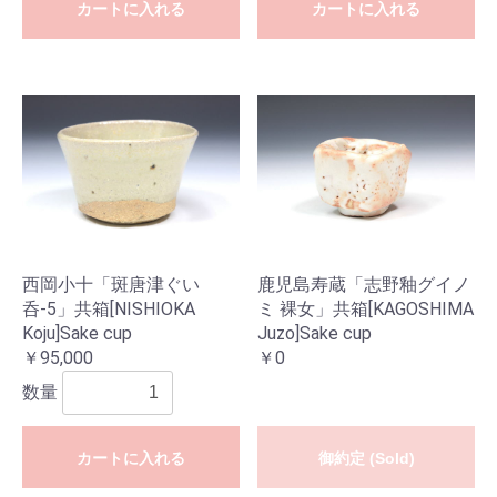
カートに入れる
カートに入れる
西岡小十「斑唐津ぐい
鹿児島寿蔵「志野釉グイノ
呑-5」共箱[NISHIOKA
ミ 裸女」共箱[KAGOSHIMA
Koju]Sake cup
Juzo]Sake cup
￥95,000
￥0
数量
カートに入れる
御約定 (Sold)