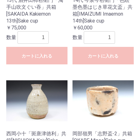
13代 酒井田柿右衛門「濁
14代 今泉今右衛門「色絵
手山吹文ぐい吞」共箱
墨色墨はじき草花文盃」共
[SAKAIDA Kakiemon
箱[IMAIZUMI Imaemon
13th]Sake cup
14th]Sake cup
￥75,000
￥60,000
数量
数量
カートに入れる
カートに入れる
西岡小十「斑唐津徳利」共
岡部嶺男「志野盃-2」共箱