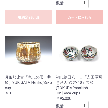
数量
御約定 (Sold)
カートに入れる
月形那比古「鬼志の盃」共
初代徳田八十吉「吉田屋写
箱[TSUKIGATA Nahiko]Sake
意酒盃 弐客-10」共箱
cup
[TOKUDA Yasokichi
￥0
1st]Sake cups
￥95,000
数量