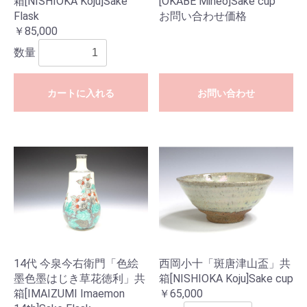
箱[NISHIOKA Koju]Sake
[OKABE Mineo]Sake cup
Flask
お問い合わせ価格
￥85,000
数量
カートに入れる
お問い合わせ
14代 今泉今右衛門「色絵
西岡小十「斑唐津山盃」共
墨色墨はじき草花徳利」共
箱[NISHIOKA Koju]Sake cup
箱[IMAIZUMI Imaemon
￥65,000