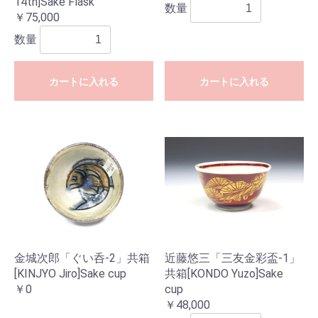
14th]Sake Flask
数量
￥75,000
数量
カートに入れる
カートに入れる
金城次郎「ぐい呑-2」共箱
近藤悠三「三友金彩盃-1」
[KINJYO Jiro]Sake cup
共箱[KONDO Yuzo]Sake
￥0
cup
￥48,000