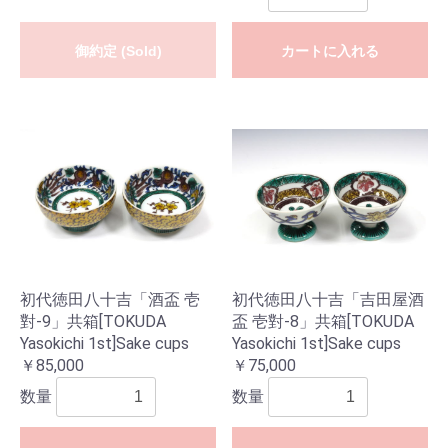
御約定 (Sold)
カートに入れる
初代徳田八十吉「酒盃 壱
初代徳田八十吉「吉田屋酒
對-9」共箱[TOKUDA
盃 壱對-8」共箱[TOKUDA
Yasokichi 1st]Sake cups
Yasokichi 1st]Sake cups
￥85,000
￥75,000
数量
数量