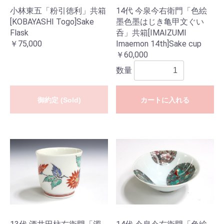
小林東五「粉引徳利」共箱
14代 今泉今右衛門「色絵
[KOBAYASHI Togo]Sake
墨色墨はじき亀甲文ぐい
Flask
呑」共箱[IMAIZUMI
￥75,000
Imaemon 14th]Sake cup
￥60,000
数量
御約定 (Sold)
カートに入れる