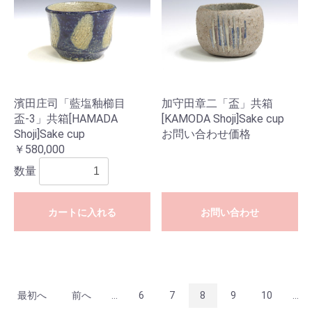
濱田庄司「藍塩釉櫛目
加守田章二「盃」共箱
盃-3」共箱[HAMADA
[KAMODA Shoji]Sake cup
Shoji]Sake cup
お問い合わせ価格
￥580,000
数量
カートに入れる
お問い合わせ
最初へ
前へ
...
6
7
8
9
10
...