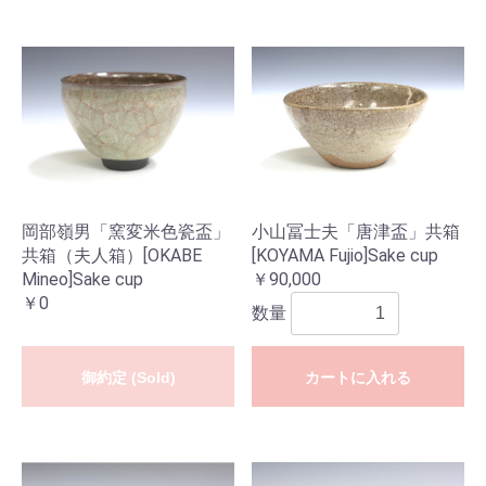
岡部嶺男「窯変米色瓷盃」
小山冨士夫「唐津盃」共箱
共箱（夫人箱）[OKABE
[KOYAMA Fujio]Sake cup
Mineo]Sake cup
￥90,000
￥0
数量
御約定 (Sold)
カートに入れる