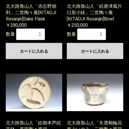
北大路魯山人「赤志野徳
北大路魯山人「絵唐津風片
利」二世陶々庵[KITAOJI
口形小鉢」二世陶々庵
Rosanjin]Sake Flask
[KITAOJI Rosanjin]Bowl
￥280,000
￥250,000
数量
数量
カートに入れる
カートに入れる
北大路魯山人「絵御本芦絵
北大路魯山人「失透釉輪花