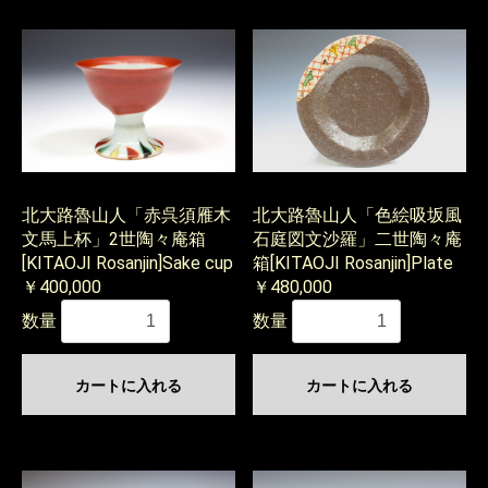
北大路魯山人「赤呉須雁木
北大路魯山人「色絵吸坂風
文馬上杯」2世陶々庵箱
石庭図文沙羅」二世陶々庵
[KITAOJI Rosanjin]Sake cup
箱[KITAOJI Rosanjin]Plate
￥400,000
￥480,000
数量
数量
カートに入れる
カートに入れる