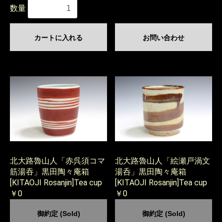
数量
カートに入れる
お問い合わせ
北大路魯山人「赤呉須コマ
北大路魯山人「絵瀬戸渦文
筋湯吞」黒田陶々庵箱
湯呑」黒田陶々庵箱
[KITAOJI Rosanjin]Tea cup
[KITAOJI Rosanjin]Tea cup
￥0
￥0
御約定 (Sold)
御約定 (Sold)