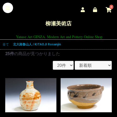
0
柳瀬美術店
Yanase Art GINZA. Modern Art and Pottery Online Shop
全て
|
北大路魯山人 / KITAOJI Rosanjin
25件
の商品が見つかりました