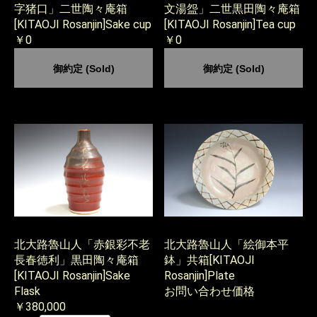
字猪口」二世陶々庵箱
文湯盌」二世黒田陶々庵箱
[KITAOJI Rosanjin]Sake cup
[KITAOJI Rosanjin]Tea cup
￥0
￥0
御約定 (Sold)
御約定 (Sold)
北大路魯山人「赤銀彩不老
北大路魯山人「絵御本平
長春徳利」黒田陶々庵箱
鉢」共箱[KITAOJI
[KITAOJI Rosanjin]Sake
Rosanjin]Plate
Flask
お問い合わせ価格
￥380,000