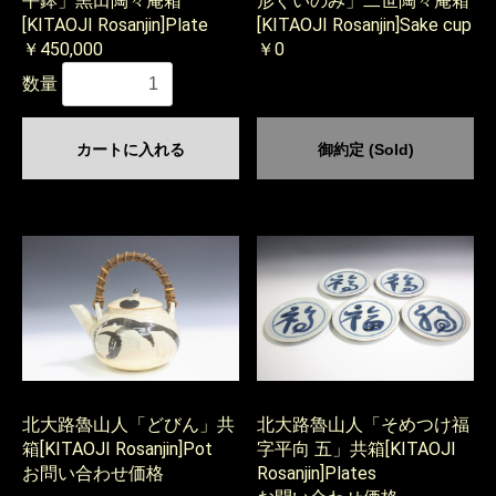
平鉢」黒田陶々庵箱
形ぐいのみ」二世陶々庵箱
[KITAOJI Rosanjin]Plate
[KITAOJI Rosanjin]Sake cup
￥450,000
￥0
数量
カートに入れる
御約定 (Sold)
北大路魯山人「どびん」共
北大路魯山人「そめつけ福
箱[KITAOJI Rosanjin]Pot
字平向 五」共箱[KITAOJI
お問い合わせ価格
Rosanjin]Plates