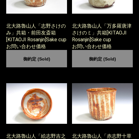
北大路魯山人「志野さけの
北大路魯山人「万多羅唐津
み」共箱・前田友斎箱
さけのミ」共箱[KITAOJI
[KITAOJI Rosanjin]Sake cup
Rosanjin]Sake cup
お問い合わせ価格
お問い合わせ価格
御約定 (Sold)
御約定 (Sold)
北大路魯山人「絵志野吉之
北大路魯山人「赤志野十草