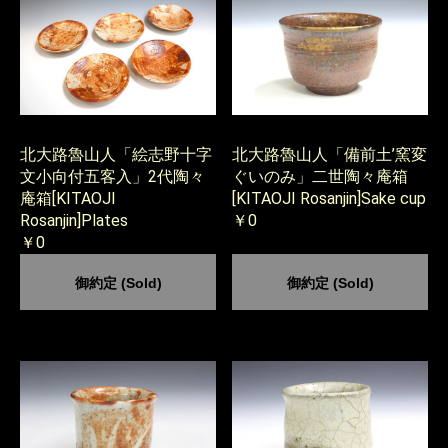
北大路魯山人「絵志野十字
北大路魯山人「備前土’窯変
文小向付五客入」2代陶々
ぐいのみ」二世陶々庵箱
庵箱[KITAOJI
[KITAOJI Rosanjin]Sake cup
Rosanjin]Plates
￥0
￥0
御約定 (Sold)
御約定 (Sold)