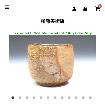
0
柳瀬美術店
Yanase Art GINZA. Modern Art and Pottery Online Shop