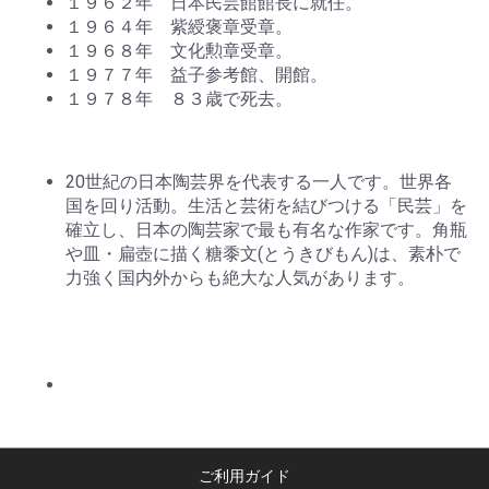
１９６２年 日本民芸館館長に就任。
１９６４年 紫綬褒章受章。
１９６８年 文化勲章受章。
１９７７年 益子参考館、開館。
１９７８年 ８３歳で死去。
20世紀の日本陶芸界を代表する一人です。世界各
国を回り活動。生活と芸術を結びつける「民芸」を
確立し、日本の陶芸家で最も有名な作家です。角瓶
や皿・扁壺に描く糖黍文(とうきびもん)は、素朴で
力強く国内外からも絶大な人気があります。
ご利用ガイド