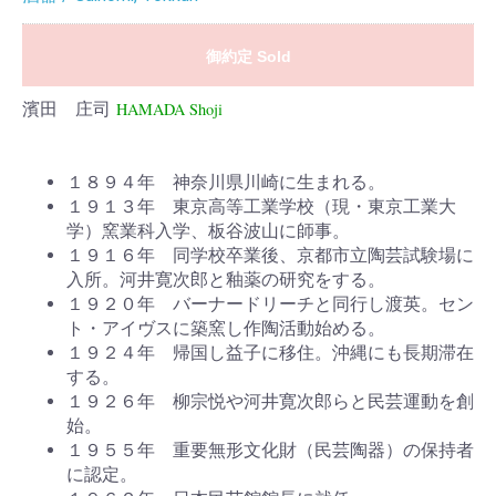
御約定 Sold
濱田 庄司
HAMADA Shoji
１８９４年 神奈川県川崎に生まれる。
１９１３年 東京高等工業学校（現・東京工業大
学）窯業科入学、板谷波山に師事。
１９１６年 同学校卒業後、京都市立陶芸試験場に
入所。河井寛次郎と釉薬の研究をする。
１９２０年 バーナードリーチと同行し渡英。セン
ト・アイヴスに築窯し作陶活動始める。
１９２４年 帰国し益子に移住。沖縄にも長期滞在
する。
１９２６年 柳宗悦や河井寛次郎らと民芸運動を創
始。
１９５５年 重要無形文化財（民芸陶器）の保持者
に認定。